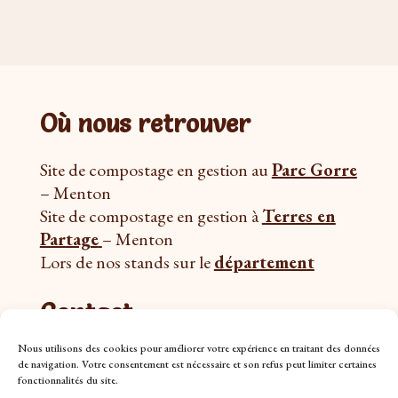
Où nous retrouver
Site de compostage en gestion au
Parc Gorre
– Menton
Site de compostage en gestion à
Terres en
Partage
– Menton
Lors de nos stands sur le
département
Contact
Nous utilisons des cookies pour améliorer votre expérience en traitant des données
email:
contact@terresencompost.fr
de navigation. Votre consentement est nécessaire et son refus peut limiter certaines
Whatsapp (9h – 19h):
+33(0) 670 44 43 04
fonctionnalités du site.